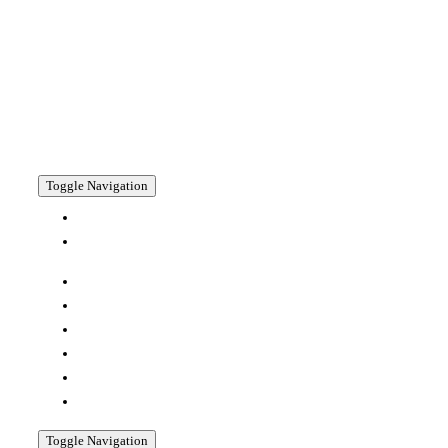
Toggle Navigation
HOME
SPEZIALITÄTEN +
PRODUZENTEN
REZEPTE
RESTAURANTS
ÜBERNACHTEN
LESENSWERTES
AKTIVITÄTEN
SHOP
Toggle Navigation