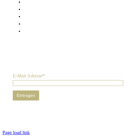
KONTAKT
AGB
WIDERRUFSBELEHRUNG
DATENSCHUTZERKLÄRUNG
IMPRESSUM
Nichts verpassen:
Sie können den Newsletter jederzeit abbestellen. Ihre Daten
werden nur zum Versand des Newsletters genutzt. Wir geben Ihre
Daten nicht weiter. Mehr Informationen zum Umgang mit
Nutzer-Daten finden Sie in unserer
Datenschutz-Erklärung
.
E-Mail Adresse*
Page load link