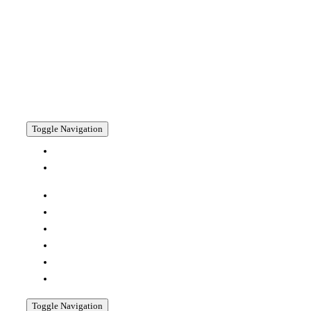
Toggle Navigation
HOME
SPEZIALITÄTEN +
PRODUZENTEN
REZEPTE
RESTAURANTS
ÜBERNACHTEN
LESENSWERTES
AKTIVITÄTEN
SHOP
Toggle Navigation