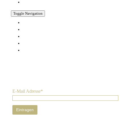
SHOP
Toggle Navigation
KONTAKT
AGB
WIDERRUFSBELEHRUNG
DATENSCHUTZERKLÄRUNG
IMPRESSUM
Nichts verpassen:
Sie können den Newsletter jederzeit abbestellen. Ihre Daten
werden nur zum Versand des Newsletters genutzt. Wir geben Ihre
Daten nicht weiter. Mehr Informationen zum Umgang mit Nutzer-
Daten finden Sie in unserer
Datenschutz-Erklärung
.
E-Mail Adresse*
© Copyright 2022 | All Rights Reserved | Powered by
Albanese Agency