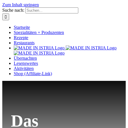
Zum Inhalt springen
Suche nach:
Startseite
Spezialitäten + Produzenten
Rezepte
Restaurants
Übernachten
Lesenswertes
Aktivitäten
Shop (Affiliate-Link)
Das