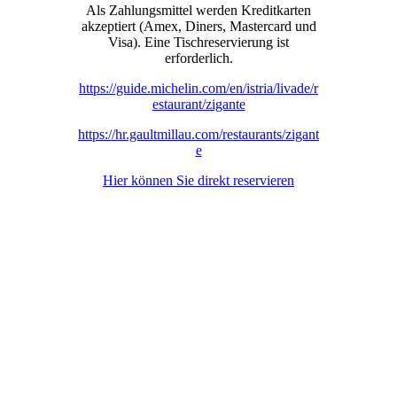
Als Zahlungsmittel werden Kreditkarten
akzeptiert (Amex, Diners, Mastercard und
Visa). Eine Tischreservierung ist
erforderlich.
https://guide.michelin.com/en/istria/livade/r
estaurant/zigante
https://hr.gaultmillau.com/restaurants/zigant
e
Hier können Sie direkt reservieren