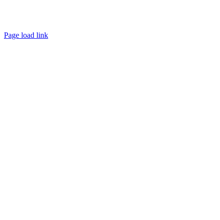
© Copyright 2022 | All Rights Reserved | Powered by
Albanese Agency
Page load link