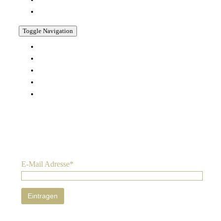
SHOP
Toggle Navigation
KONTAKT
AGB
WIDERRUFSBELEHRUNG
DATENSCHUTZERKLÄRUNG
IMPRESSUM
Nichts verpassen:
Sie können den Newsletter jederzeit abbestellen. Ihre Daten
werden nur zum Versand des Newsletters genutzt. Wir geben Ihre
Daten nicht weiter. Mehr Informationen zum Umgang mit Nutzer-
Daten finden Sie in unserer
Datenschutz-Erklärung
.
E-Mail Adresse*