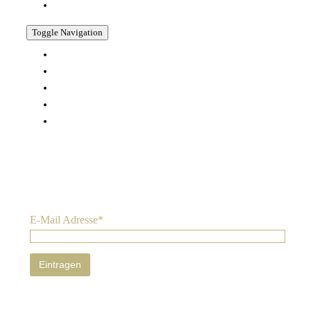
SHOP
Toggle Navigation
KONTAKT
AGB
WIDERRUFSBELEHRUNG
DATENSCHUTZERKLÄRUNG
IMPRESSUM
Nichts verpassen:
Sie können den Newsletter jederzeit abbestellen. Ihre Daten
werden nur zum Versand des Newsletters genutzt. Wir geben Ihre
Daten nicht weiter. Mehr Informationen zum Umgang mit Nutzer-
Daten finden Sie in unserer
Datenschutz-Erklärung
.
E-Mail Adresse*
© Copyright 2022 | All Rights Reserved | Powered by
Albanese Agency